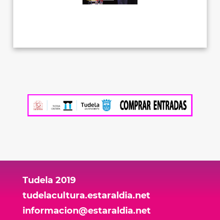
Tudela 2019
tudelacultura.estaraldia.net
informacion@estaraldia.net